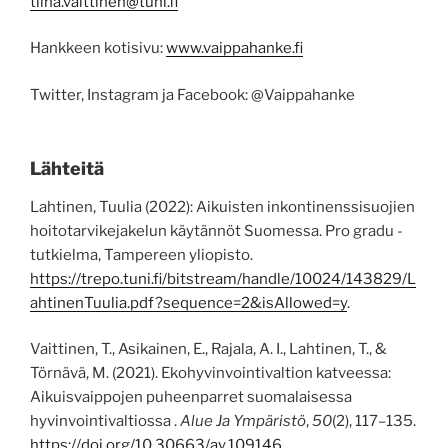
tiina.vaittinen@tuni.fi
Hankkeen kotisivu:
www.vaippahanke.fi
Twitter, Instagram ja Facebook: @Vaippahanke
Lähteitä
Lahtinen, Tuulia (2022): Aikuisten inkontinenssisuojien
hoitotarvikejakelun käytännöt Suomessa. Pro gradu -
tutkielma, Tampereen yliopisto.
https://trepo.tuni.fi/bitstream/handle/10024/143829/L
ahtinenTuulia.pdf?sequence=2&isAllowed=y
.
Vaittinen, T., Asikainen, E., Rajala, A. I., Lahtinen, T., &
Törnävä, M. (2021). Ekohyvinvointivaltion katveessa:
Aikuisvaippojen puheenparret suomalaisessa
hyvinvointivaltiossa .
Alue Ja Ympäristö
,
50
(2), 117–135.
https://doi.org/10.30663/ay.109146
.