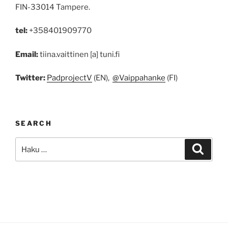
FIN-33014 Tampere.
tel:
+358401909770
Email:
tiina.vaittinen [a] tuni.fi
Twitter:
PadprojectV
(EN),
@Vaippahanke
(FI)
SEARCH
Etsi:
Haku