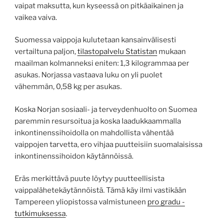
vaipat maksutta, kun kyseessä on pitkäaikainen ja
vaikea vaiva.
Suomessa vaippoja kulutetaan kansainvälisesti
vertailtuna paljon,
tilastopalvelu Statistan
mukaan
maailman kolmanneksi eniten: 1,3 kilogrammaa per
asukas. Norjassa vastaava luku on yli puolet
vähemmän, 0,58 kg per asukas.
Koska Norjan sosiaali- ja terveydenhuolto on Suomea
paremmin resursoitua ja koska laadukkaammalla
inkontinenssihoidolla on mahdollista vähentää
vaippojen tarvetta, ero vihjaa puutteisiin suomalaisissa
inkontinenssihoidon käytännöissä.
Eräs merkittävä puute löytyy puutteellisista
vaippalähetekäytännöistä. Tämä käy ilmi vastikään
Tampereen yliopistossa valmistuneen
pro gradu -
tutkimuksessa
.