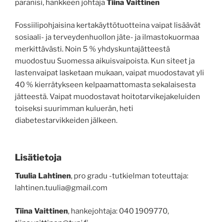
paranisi, hankkeen johtaja
Tiina Vaittinen
Fossiilipohjaisina kertakäyttötuotteina vaipat lisäävät
sosiaali- ja terveydenhuollon jäte- ja ilmastokuormaa
merkittävästi. Noin 5 % yhdyskuntajätteestä
muodostuu Suomessa aikuisvaipoista. Kun siteet ja
lastenvaipat lasketaan mukaan, vaipat muodostavat yli
40 % kierrätykseen kelpaamattomasta sekalaisesta
jätteestä. Vaipat muodostavat hoitotarvikejakeluiden
toiseksi suurimman kuluerän, heti
diabetestarvikkeiden jälkeen.
Lisätietoja
Tuulia Lahtinen
, pro gradu -tutkielman toteuttaja:
lahtinen.tuulia@gmail.com
Tiina Vaittinen
, hankejohtaja: 040 1909770,