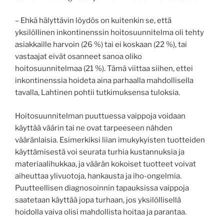
– Ehkä hälyttävin löydös on kuitenkin se, että
yksilöllinen inkontinenssin hoitosuunnitelma oli tehty
asiakkaille harvoin (26 %) tai ei koskaan (22 %), tai
vastaajat eivät osanneet sanoa oliko
hoitosuunnitelmaa (21 %). Tämä viittaa siihen, ettei
inkontinenssia hoideta aina parhaalla mahdollisella
tavalla, Lahtinen pohtii tutkimuksensa tuloksia.
Hoitosuunnitelman puuttuessa vaippoja voidaan
käyttää väärin tai ne ovat tarpeeseen nähden
vääränlaisia. Esimerkiksi liian imukykyisten tuotteiden
käyttämisestä voi seurata turhia kustannuksia ja
materiaalihukkaa, ja väärän kokoiset tuotteet voivat
aiheuttaa ylivuotoja, hankausta ja iho-ongelmia.
Puutteellisen diagnosoinnin tapauksissa vaippoja
saatetaan käyttää jopa turhaan, jos yksilöllisellä
hoidolla vaiva olisi mahdollista hoitaa ja parantaa.