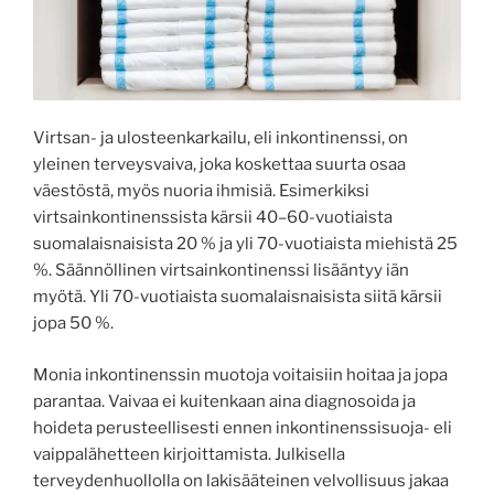
Virtsan- ja ulosteenkarkailu, eli inkontinenssi, on
yleinen terveysvaiva, joka koskettaa suurta osaa
väestöstä, myös nuoria ihmisiä. Esimerkiksi
virtsainkontinenssista kärsii 40–60-vuotiaista
suomalaisnaisista 20 % ja yli 70-vuotiaista miehistä 25
%. Säännöllinen virtsainkontinenssi lisääntyy iän
myötä. Yli 70-vuotiaista suomalaisnaisista siitä kärsii
jopa 50 %.
Monia inkontinenssin muotoja voitaisiin hoitaa ja jopa
parantaa. Vaivaa ei kuitenkaan aina diagnosoida ja
hoideta perusteellisesti ennen inkontinenssisuoja- eli
vaippalähetteen kirjoittamista. Julkisella
terveydenhuollolla on lakisääteinen velvollisuus jakaa