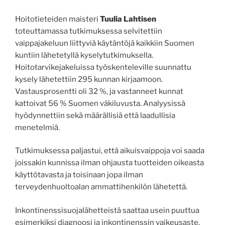
Hoitotieteiden maisteri
Tuulia Lahtisen
toteuttamassa tutkimuksessa selvitettiin
vaippajakeluun liittyviä käytäntöjä kaikkiin Suomen
kuntiin lähetetyllä kyselytutkimuksella.
Hoitotarvikejakeluissa työskenteleville suunnattu
kysely lähetettiin 295 kunnan kirjaamoon.
Vastausprosentti oli 32 %, ja vastanneet kunnat
kattoivat 56 % Suomen väkiluvusta. Analyysissä
hyödynnettiin sekä määrällisiä että laadullisia
menetelmiä.
Tutkimuksessa paljastui, että aikuisvaippoja voi saada
joissakin kunnissa ilman ohjausta tuotteiden oikeasta
käyttötavasta ja toisinaan jopa ilman
terveydenhuoltoalan ammattihenkilön lähetettä.
Inkontinenssisuojalähetteistä saattaa usein puuttua
esimerkiksi diagnoosi ja inkontinenssin vaikeusaste.