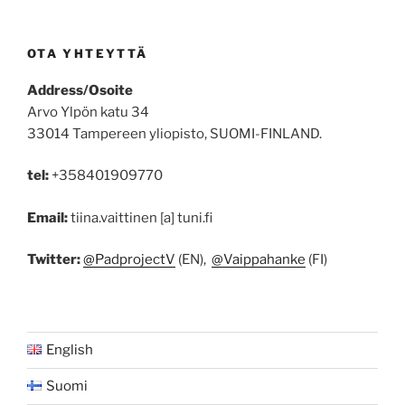
OTA YHTEYTTÄ
Address/Osoite
Arvo Ylpön katu 34
33014 Tampereen yliopisto, SUOMI-FINLAND.
tel:
+358401909770
Email:
tiina.vaittinen [a] tuni.fi
Twitter:
@PadprojectV
(EN),
@Vaippahanke
(FI)
English
Suomi