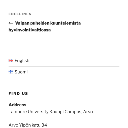
Artikkelien
Edellinen
EDELLINEN
selaus
artikkeli
Vaipan puheiden kuuntelemista
hyvinvointivaltiossa
English
Suomi
FIND US
Address
Tampere University Kauppi Campus, Arvo
Arvo Ylpön katu 34