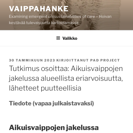
Siirry
VAIPPAHANKE
sisältöön
Examining emergent un/sustainabilities of care – Hoivan
kestävää tulevaisuutta kartoittamassa
Valikko
JULKAISTU
30 TAMMIKUUN 2023
KIRJOITTANUT
PAD PROJECT
Tutkimus osoittaa: Aikuisvaippojen
jakelussa alueellista eriarvoisuutta,
lähetteet puutteellisia
Tiedote (vapaa julkaistavaksi)
Aikuisvaippojen jakelussa