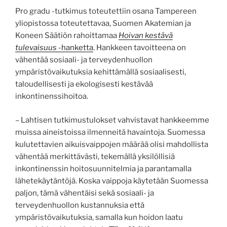
Pro gradu -tutkimus toteutettiin osana Tampereen
yliopistossa toteutettavaa, Suomen Akatemian ja
Koneen Säätiön rahoittamaa
Hoivan kestävä
tulevaisuus
-hanketta
. Hankkeen tavoitteena on
vähentää sosiaali- ja terveydenhuollon
ympäristövaikutuksia kehittämällä sosiaalisesti,
taloudellisesti ja ekologisesti kestävää
inkontinenssihoitoa.
– Lahtisen tutkimustulokset vahvistavat hankkeemme
muissa aineistoissa ilmenneitä havaintoja. Suomessa
kulutettavien aikuisvaippojen määrää olisi mahdollista
vähentää merkittävästi, tekemällä yksilöllisiä
inkontinenssin hoitosuunnitelmia ja parantamalla
lähetekäytäntöjä. Koska vaippoja käytetään Suomessa
paljon, tämä vähentäisi sekä sosiaali- ja
terveydenhuollon kustannuksia että
ympäristövaikutuksia, samalla kun hoidon laatu