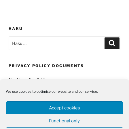
HAKU
Etsi:
Haku
PRIVACY POLICY DOCUMENTS
Cookie policy (EU)
Privacy Policy
We use cookies to optimise our website and our service.
Accept cookies
Functional only
Twitter
Email