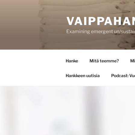
Siirry
sisältöön
VAIPPAHA
Examining emergent un/sustaina
Hanke
Mitä teemme?
Mi
Hankkeen uutisia
Podcast: Vu