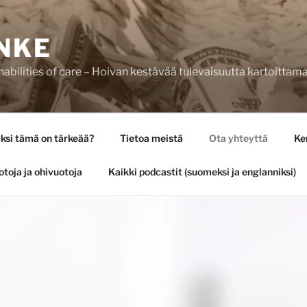
NKE
bilities of care – Hoivan kestävää tulevaisuutta kartoittam
ksi tämä on tärkeää?
Tietoa meistä
Ota yhteyttä
Ke
otoja ja ohivuotoja
Kaikki podcastit (suomeksi ja englanniksi)