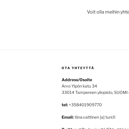
Voit olla meihin yhte
OTA YHTEYTTÄ
Address/Osoite
Arvo Ylpön katu 34
33014 Tampereen yliopisto, SUOMI
tel:
+358401909770
Email:
tiina.vaittinen [a] tuni.fi