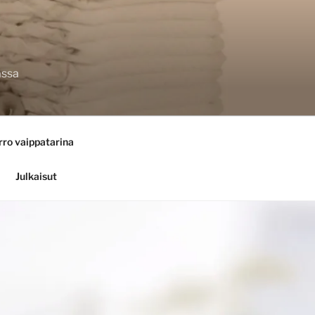
assa
rro vaippatarina
Julkaisut