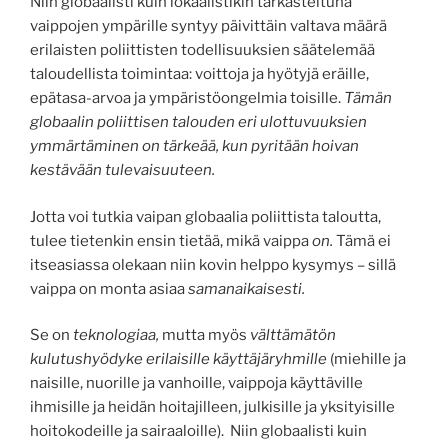
Niin globaalisti kuin lokaalistikin tarkasteltuna
vaippojen ympärille syntyy päivittäin valtava määrä
erilaisten poliittisten todellisuuksien säätelemää
taloudellista toimintaa: voittoja ja hyötyjä eräille,
epätasa-arvoa ja ympäristöongelmia toisille.
Tämän
globaalin poliittisen talouden eri ulottuvuuksien
ymmärtäminen on tärkeää, kun pyritään hoivan
kestävään tulevaisuuteen.
Jotta voi tutkia vaipan globaalia poliittista taloutta,
tulee tietenkin ensin tietää, mikä vaippa
on.
Tämä ei
itseasiassa olekaan niin kovin helppo kysymys – sillä
vaippa on monta asiaa
samanaikaisesti.
Se on
teknologiaa,
mutta myös
välttämätön
kulutushyödyke erilaisille käyttäjäryhmille
(miehille ja
naisille, nuorille ja vanhoille, vaippoja käyttäville
ihmisille ja heidän hoitajilleen, julkisille ja yksityisille
hoitokodeille ja sairaaloille). Niin globaalisti kuin