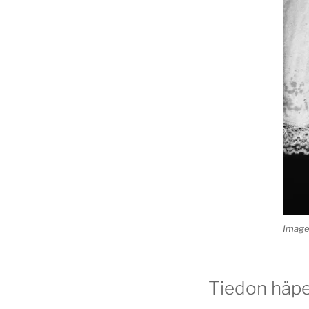
Image:
Tiedon häpeä