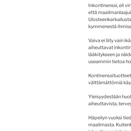
Inkontinenssi, eli vi
että maailmanlaajuis
Ulosteenkarkailusta 
kymmenestä ihmisest
Vaiva ei liity vain 
aiheuttavat inkontin
lääkitykseen ja näi
useammin tietoa hoit
Kontinenssituotteet 
välttämättömiä käy
Yleisyydestään huol
aiheuttavista, terv
Häpeilyn vuoksi tie
maailmasta. Kuitenk