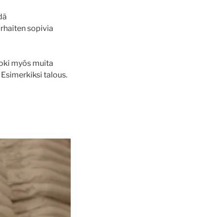
dä
arhaiten sopivia
 toki myös muita
Esimerkiksi talous.