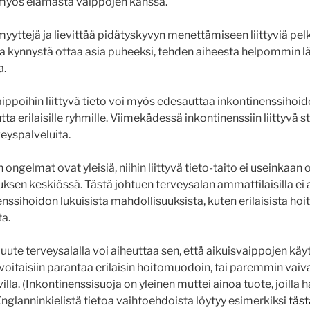
 myös elämästä vaippojen kanssa.
yyttejä ja lievittää pidätyskyvyn menettämiseen liittyviä pel
a kynnystä ottaa asia puheeksi, tehden aiheesta helpommin l
a.
aippoihin liittyvä tieto voi myös edesauttaa inkontinenssihoid
 erilaisille ryhmille. Viimekädessä inkontinenssiin liittyvä s
yspalveluita.
ongelmat ovat yleisiä, niihin liittyvä tieto-taito ei useinkaan 
ksen keskiössä. Tästä johtuen terveysalan ammattilaisilla ei a
ssihoidon lukuisista mahdollisuuksista, kuten erilaisista ho
ta.
uute terveysalalla voi aiheuttaa sen, että aikuisvaippojen kä
a voitaisiin parantaa erilaisin hoitomuodoin, tai paremmin vaiv
villa. (Inkontinenssisuoja on yleinen muttei ainoa tuote, joilla hal
Englanninkielistä tietoa vaihtoehdoista löytyy esimerkiksi
täst