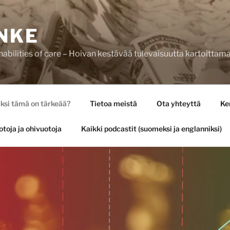
NKE
bilities of care – Hoivan kestävää tulevaisuutta kartoittam
ksi tämä on tärkeää?
Tietoa meistä
Ota yhteyttä
Ke
otoja ja ohivuotoja
Kaikki podcastit (suomeksi ja englanniksi)