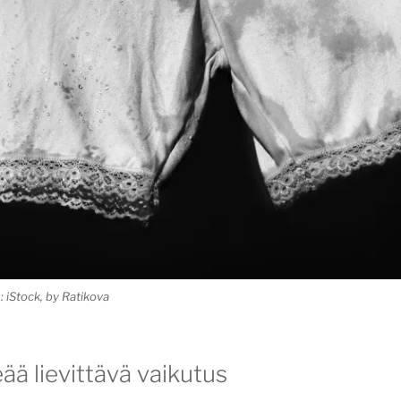
 iStock, by Ratikova
ä lievittävä vaikutus