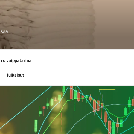
assa
rro vaippatarina
Julkaisut