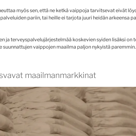
heuttaa myös sen, että ne ketkä vaippoja tarvitsevat eivät löy
palveluiden pariin, tai heille ei tarjota juuri heidän arkeensa p
ten ja terveyspalvelujärjestelmää koskevien syiden lisäksi on
ille suunnattujen vaippojen maailma paljon nykyistä paremmin. 
svavat maailmanmarkkinat