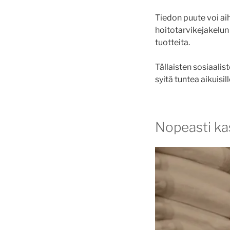
Tiedon puute voi ai
hoitotarvikejakelun 
tuotteita.
Tällaisten sosiaalis
syitä tuntea aikuis
Nopeasti ka