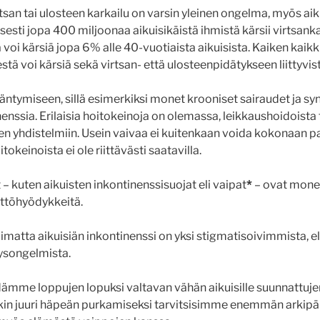
rtsan tai ulosteen karkailu on varsin yleinen ongelma, myös aiku
esti jopa 400 miljoonaa aikuisikäistä ihmistä kärsii virtsanka
voi kärsiä jopa 6% alle 40-vuotiaista aikuisista. Kaiken kaikk
ä voi kärsiä sekä virtsan- että ulosteenpidätykseen liittyvis
ikääntymiseen, sillä esimerkiksi monet krooniset sairaudet ja
enssia. Erilaisia hoitokeinoja on olemassa, leikkaushoidoista 
den yhdistelmiin. Usein vaivaa ei kuitenkaan voida kokonaan pa
okeinoista ei ole riittävästi saatavilla.
– kuten aikuisten inkontinenssisuojat eli vaipat
*
– ovat monell
ttöhyödykkeitä.
imatta aikuisiän inkontinenssi on yksi stigmatisoivimmista, e
eysongelmista.
dämme loppujen lopuksi valtavan vähän aikuisille suunnattuj
in juuri häpeän purkamiseksi tarvitsisimme enemmän arkipäi