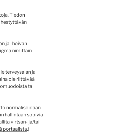
koja. Tiedon
ähestyttävän
on ja -hoivan
tigma nimittäin
ole terveysalan ja
ina ole riittävää
itomuodoista tai
yttö normalisoidaan
an hallintaan sopivia
lita virtsan- ja/tai
ä portaalista
.)