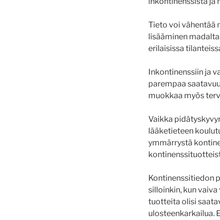
inkontinenssista ja
Tieto voi vähentää m
lisääminen madalta
erilaisissa tilanteiss
Inkontinenssiin ja v
parempaa saatavuutta
muokkaa myös terve
Vaikka pidätyskyvyn 
lääketieteen koulutu
ymmärrystä kontinen
kontinenssituotteis
Kontinenssitiedon p
silloinkin, kun vaiv
tuotteita olisi saata
ulosteenkarkailua. 