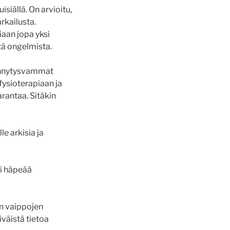
isiällä. On arvioitu,
rkailusta.
iaan jopa yksi
tä ongelmista.
 synnytysvammat
fysioterapiaan ja
rantaa. Sitäkin
e arkisia ja
li häpeää
en vaippojen
väistä tietoa