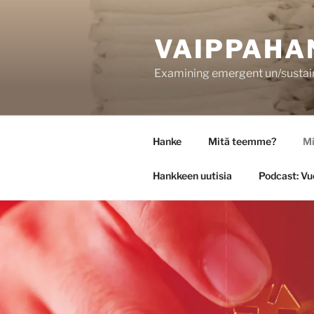
Siirry
sisältöön
VAIPPAHA
Examining emergent un/sustaina
Hanke
Mitä teemme?
Mi
Hankkeen uutisia
Podcast: Vu