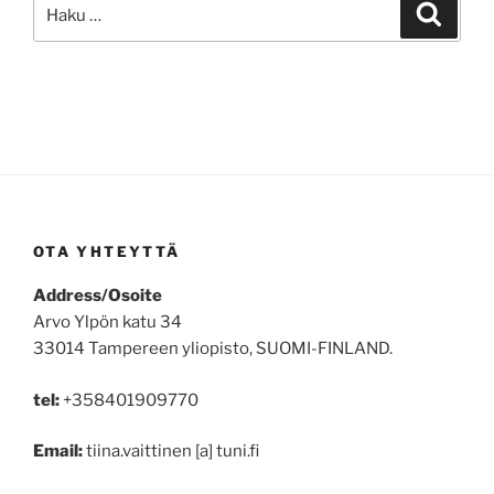
Etsi:
Haku
OTA YHTEYTTÄ
Address/Osoite
Arvo Ylpön katu 34
33014 Tampereen yliopisto, SUOMI-FINLAND.
tel:
+358401909770
Email:
tiina.vaittinen [a] tuni.fi