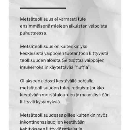
Metsäteollisuus ei varmasti tule
ensimmäisenä mieleen aikuisten vaipoista
puhuttaessa.
Metsäteollisuus on kuitenkin yksi
keskeisistä vaippojen tuotantoon liittyvistä
teollisuuden aloista. Se tuottaa vaippojen
imukerroksiin käytettävää ”fluffia”.
Ollakseen aidosti kestävällä pohjalla,
metsäteollisuuden tulee ratkaista joukko
kestävään metsätalouteen ja maankäyttöön
liittyviä kysymyksiä.
Metsäteollisuudessa piilee kuitenkin myös
inkontinenssisuojien kestävään
kehitykseen liittyviä ratkaisuja.