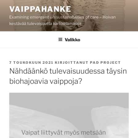
Siirry
VAIPPAHANKE
sisältöön
Examining emergent un/sustainabilities of care – Hoivan
kestävää tulevaisuutta kartoittamassa
Valikko
JULKAISTU
7 TOUKOKUUN 2021
KIRJOITTANUT
PAD PROJECT
Nähdäänkö tulevaisuudessa täysin
biohajoavia vaippoja?
Vaipat liittyvät myös metsään