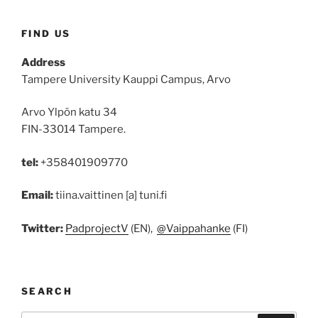
FIND US
Address
Tampere University Kauppi Campus, Arvo
Arvo Ylpön katu 34
FIN-33014 Tampere.
tel:
+358401909770
Email:
tiina.vaittinen [a] tuni.fi
Twitter:
PadprojectV
(EN),
@Vaippahanke
(FI)
SEARCH