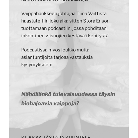
Vaippahankkeen johtajaa Tiina Vaittista
haastateltiin joku aika sitten Stora Enson
tuottamaan podcastiin, jossa pohditaan
inkontinenssisuojien kestävää kehitystä.
Podcastissa myös joukko muita
asiantuntijoita tarjoaa vastauksia
kysymykseen:
Nähdäänkö tulevaisuudessa täysin
biohajoavia vaippoja?
KLIKKAA TÄSTÄ JA KUUNTELE