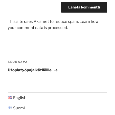
This site uses Akismet to reduce spam.
Learn how
your comment data is processed.
Artikkelien
selaus
Seuraava
SEURAAVA
artikkeli
Utopiatyöpaja kätilöille
English
Suomi