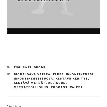
!
KATEGORIAT
ENGLANTI
,
SUOMI
AVAINSANAT
BIOHAJOAVA VAIPPA
,
FLUFF
,
INKONTINENSSI
,
INKONTINENSSISUOJA
,
KESTÄVÄ KEHITYS
,
KESTÄVÄ METSÄTEOLLISUUS
,
METSÄTEOLLISUUS
,
PODCAST
,
VAIPPA
Vastaa